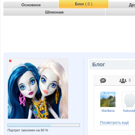
Блог
( 0 )
Основное
Др
Шпионаж
Блог
8
Mariliana
Natusiq
Посмотреть ещё
Портрет заполнен на 60 %