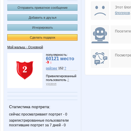
Многогранная
Этот блог
Отправить приватное сообщение
блогеров
.
Добавить в друзья
Игнорировать
Посетит
Сделать подарок
Мой малыш - Основной
популярность:
Посмотре
60121 место
-9 ↓
рейтинг
152
?
Привилегированный
пользователь
2
уровня
Статистика портрета:
сейчас просматривают портрет - 0
зарегистрированные пользователи
посетившие портрет за 7 дней - 0